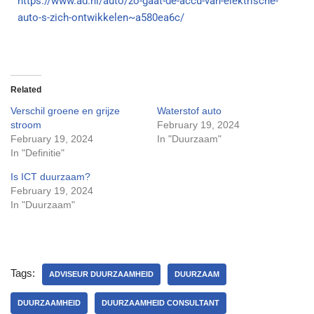
https://www.ad.nl/auto/zo-gaat-de-accu-van-elektrische-
auto-s-zich-ontwikkelen~a580ea6c/
Related
Verschil groene en grijze
Waterstof auto
stroom
February 19, 2024
February 19, 2024
In "Duurzaam"
In "Definitie"
Is ICT duurzaam?
February 19, 2024
In "Duurzaam"
Tags:
ADVISEUR DUURZAAMHEID
DUURZAAM
DUURZAAMHEID
DUURZAAMHEID CONSULTANT