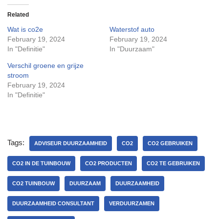
Related
Wat is co2e
Waterstof auto
February 19, 2024
February 19, 2024
In "Definitie"
In "Duurzaam"
Verschil groene en grijze
stroom
February 19, 2024
In "Definitie"
Tags:
ADVISEUR DUURZAAMHEID
CO2
CO2 GEBRUIKEN
CO2 IN DE TUINBOUW
CO2 PRODUCTEN
CO2 TE GEBRUIKEN
CO2 TUINBOUW
DUURZAAM
DUURZAAMHEID
DUURZAAMHEID CONSULTANT
VERDUURZAMEN