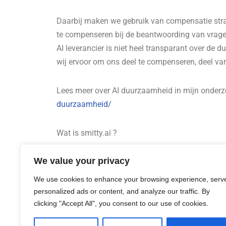
Daarbij maken we gebruik van compensatie strat
te compenseren bij de beantwoording van vragen.
AI leverancier is niet heel transparant over de
wij ervoor om ons deel te compenseren, deel van
Lees meer over AI duurzaamheid in mijn onderz
duurzaamheid/
Wat is smitty.ai ?
We value your privacy
Smitty bied een AI chatbot aan welke getraind 
kennislaag aan voor de AI die gebruikt wordt b
We use cookies to enhance your browsing experience, serv
mogelijkheid om binnen enkele minuten de trai
personalized ads or content, and analyze our traffic. By
clicking "Accept All", you consent to our use of cookies.
www.smitty.ai