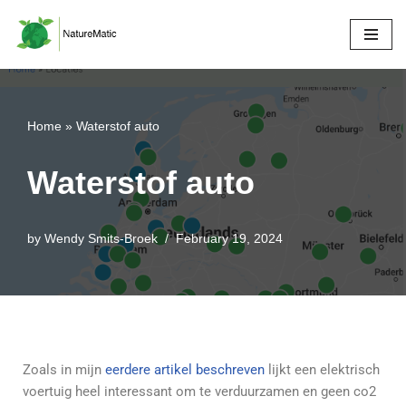
Skip
to
content
Home
»
Waterstof auto
Waterstof auto
by
Wendy Smits-Broek
February 19, 2024
Zoals in mijn
eerdere artikel beschreven
lijkt een elektrisch
voertuig heel interessant om te verduurzamen en geen co2